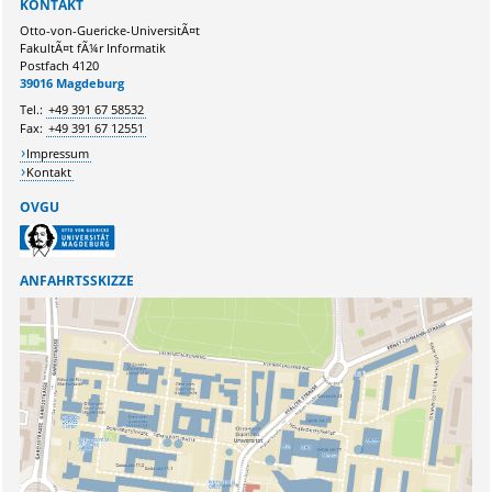
KONTAKT
Ihre E-Mailadresse:
Otto-von-Guericke-UniversitÃ¤t
FakultÃ¤t fÃ¼r Informatik
Postfach 4120
Ihr Anliegen:
39016 Magdeburg
Tel.:
+49 391 67 58532
Fax:
+49 391 67 12551
Impressum
Kontakt
OVGU
ANFAHRTSSKIZZE