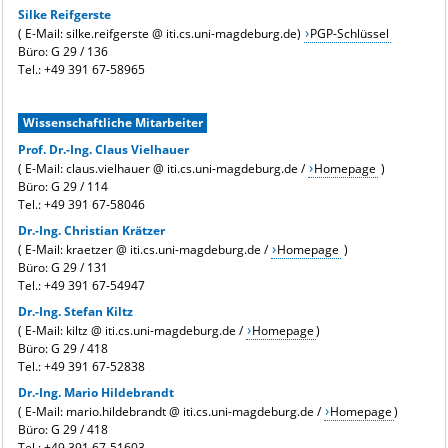
Silke Reifgerste
( E-Mail: silke.reifgerste @ iti.cs.uni-magdeburg.de)
PGP-Schlüssel
Büro: G 29 / 136
Tel.: +49 391 67-58965
Wissenschaftliche Mitarbeiter
Prof. Dr.-Ing. Claus Vielhauer
( E-Mail: claus.vielhauer @ iti.cs.uni-magdeburg.de /
Homepage
)
Büro: G 29 / 114
Tel.:
+49 391 67-58046
Dr.-Ing. Christian Krätzer
( E-Mail: kraetzer @ iti.cs.uni-magdeburg.de /
Homepage
)
Büro: G 29 / 131
Tel.:
+49 391 67-54947
Dr.-Ing. Stefan Kiltz
( E-Mail: kiltz @ iti.cs.uni-magdeburg.de /
Homepage
)
Büro: G 29 / 418
Tel.:
+49 391 67-52838
Dr.-Ing. Mario Hildebrandt
( E-Mail: mario.hildebrandt @ iti.cs.uni-magdeburg.de /
Homepage
)
Büro: G 29 / 418
Tel.:
+49 391 67-51603