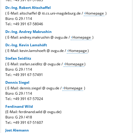
Dr.-Ing. Robert Altschaffel
( E-Mail: altschaffel @ iti.cs.uni-magdeburg.de /
Homepage
)
Büro: G 29 / 114
Tel.:
+49 391 67-58046
Dr.-Ing. Andrey Makrushin
( E-Mail: andrey.makrushin @ ovgu.de /
Homepage
)
Dr.-Ing. Kevin Lamshöft
( E-Mail: kevin.lamshoeft @ ovgu.de /
Homepage
)
Stefan Seidlitz
( E-Mail: stefan.seidlitz @ ovgu.de /
Homepage
)
Büro: G 29 / 114
Tel.: +49 391 67-
57491
Dennis Siegel
( E-Mail: dennis.siegel @ ovgu.de /
Homepage
)
Büro: G 29 / 114
Tel.:
+49 391 67-57024
Ferdinand Wild
(E-Mail: ferdinand.wild @ ovgu.de)
Büro: G 29 / 418
Tel.: +49 391 67-51607
Jost Alemann