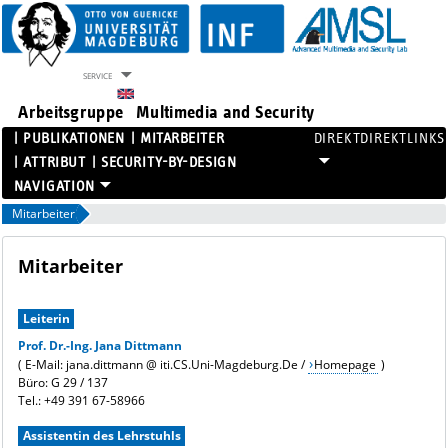
SERVICE
Arbeitsgruppe
Multimedia and Security
PUBLIKATIONEN
MITARBEITER
DIREKTLINKS
ATTRIBUT
SECURITY-BY-DESIGN
PROJEKTE
Mitarbeiter
PUBLIKATIONEN
MITARBEITER
Mitarbeiter
ATTRIBUT
SECURITY-BY-DESIGN
Leiterin
Prof. Dr.-Ing. Jana Dittmann
( E-Mail: jana.dittmann @ iti.CS.Uni-Magdeburg.De /
Homepage
)
Büro: G 29 / 137
Tel.: +49 391 67-58966
Assistentin des Lehrstuhls