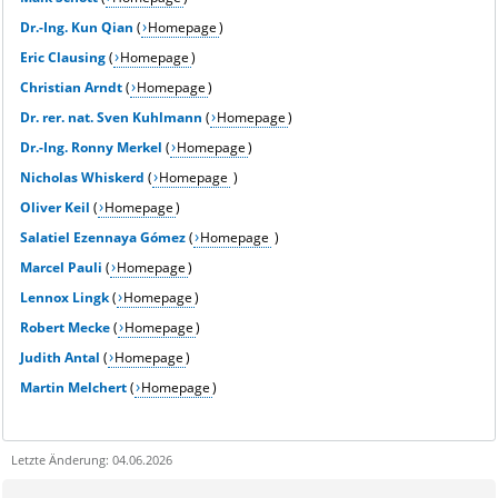
Dr.-Ing.
Kun Qian
(
Homepage
)
Eric Clausing
(
Homepage
)
Christian Arndt
(
Homepage
)
Dr. rer. nat. Sven Kuhlmann
(
Homepage
)
Dr.-Ing.
Ronny Merkel
(
Homepage
)
Nicholas Whiskerd
(
Homepage
)
Oliver Keil
(
Homepage
)
Salatiel Ezennaya Gómez
(
Homepage
)
Marcel Pauli
(
Homepage
)
Lennox Lingk
(
Homepage
)
Robert Mecke
(
Homepage
)
Judith Antal
(
Homepage
)
Martin Melchert
(
Homepage
)
Letzte Änderung: 04.06.2026
Sie kÃ¶nnen eine Nachricht versenden an:
Webmaster