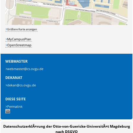
Größere Karte anzeigen
MyCampusPlan
OpenStreetmap
WEBMASTER
webmaster@cs.ovgu.de
DEKANAT
dekan@cs.ovgu.de
DIESE SEITE
Permalink
Sicherheitsabfrage:
DatenschutzerklÃ¤rung der Otto-von-Guericke-UniversitÃ¤t Magdeburg
Lösung:
nach DSGVO