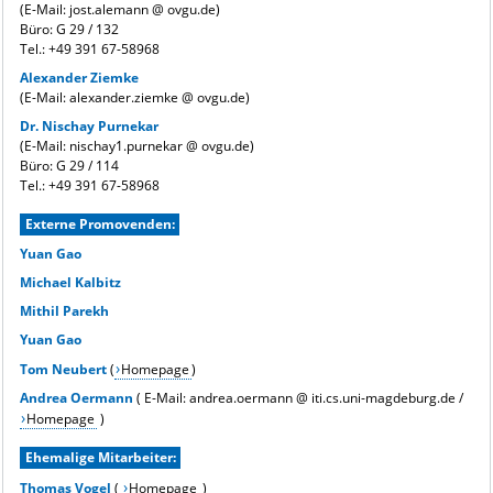
(E-Mail: jost.alemann @ ovgu.de)
Büro: G 29 / 132
Tel.: +49 391 67-
58968
Alexander Ziemke
(E-Mail: alexander.ziemke @ ovgu.de)
Dr. Nischay Purnekar
(E-Mail: nischay1.purnekar @ ovgu.de)
Büro: G 29 / 114
Tel.: +49 391 67-58968
Externe Promovenden:
Yuan Gao
Michael Kalbitz
Mithil Parekh
Yuan Gao
Tom Neubert
(
Homepage
)
Andrea Oermann
( E-Mail: andrea.oermann @ iti.cs.uni-magdeburg.de /
Homepage
)
Ehemalige Mitarbeiter:
Thomas Vogel
(
Homepage
)