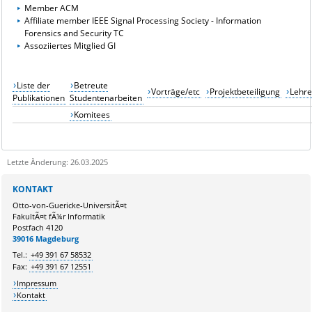
Member ACM
Affiliate member IEEE Signal Processing Society - Information
Forensics and Security TC
Assoziiertes Mitglied GI
Liste der
Betreute
Vorträge/etc
Projektbeteiligung
Lehr
Publikationen
Studentenarbeiten
Komitees
Letzte Änderung: 26.03.2025
Sie kÃ¶nnen eine Nachricht versenden an:
Webmaster
KONTAKT
Ihre E-Mailadresse:
Otto-von-Guericke-UniversitÃ¤t
FakultÃ¤t fÃ¼r Informatik
Postfach 4120
Ihr Anliegen:
39016 Magdeburg
Tel.:
+49 391 67 58532
Fax:
+49 391 67 12551
Impressum
Kontakt