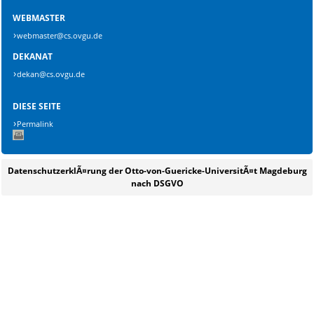
WEBMASTER
webmaster@cs.ovgu.de
DEKANAT
dekan@cs.ovgu.de
DIESE SEITE
Permalink
DatenschutzerklÃ¤rung der Otto-von-Guericke-UniversitÃ¤t Magdeburg
nach DSGVO