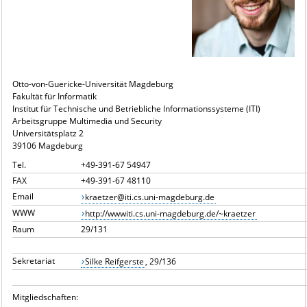
Otto-von-Guericke-Universität Magdeburg
Fakultät für Informatik
Institut für Technische und Betriebliche Informationssysteme (ITI)
Arbeitsgruppe Multimedia und Security
Universitätsplatz 2
39106 Magdeburg
Tel.
+49-391-67 54947
FAX
+49-391-67 48110
Email
kraetzer
@
iti.cs.
uni-magdeburg.de
WWW
http://wwwiti.cs.uni-magdeburg.de/~kraetzer
Raum
29/131
Sekretariat
Silke Reifgerste
, 29/136
Mitgliedschaften: