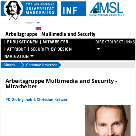
SERVICE
Arbeitsgruppe
Multimedia and Security
PUBLIKATIONEN
MITARBEITER
DIREKTLINKS
ATTRIBUT
SECURITY-BY-DESIGN
PROJEKTE
Mitarbeiter
Christian Kraetzer
PUBLIKATIONEN
MITARBEITER
Arbeitsgruppe Multimedia and Security -
Mitarbeiter
ATTRIBUT
SECURITY-BY-DESIGN
PD Dr.-Ing. habil. Christian Krätzer