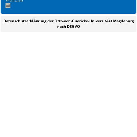
Permalink
DatenschutzerklÃ¤rung der Otto-von-Guericke-UniversitÃ¤t Magdeburg
nach DSGVO