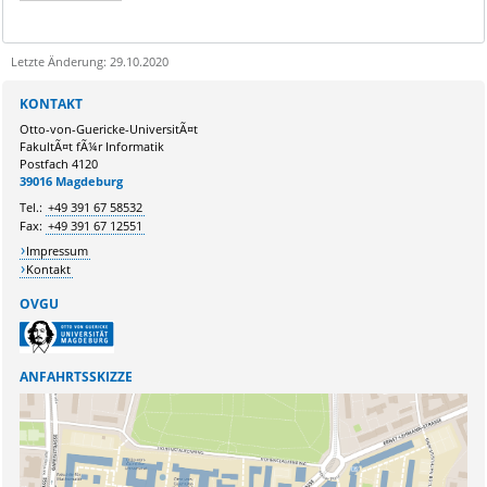
Letzte Änderung: 29.10.2020
Sie kÃ¶nnen eine Nachricht versenden an:
Webmaster
KONTAKT
Ihre E-Mailadresse:
Otto-von-Guericke-UniversitÃ¤t
FakultÃ¤t fÃ¼r Informatik
Postfach 4120
Ihr Anliegen:
39016 Magdeburg
Tel.:
+49 391 67 58532
Fax:
+49 391 67 12551
Impressum
Kontakt
OVGU
ANFAHRTSSKIZZE