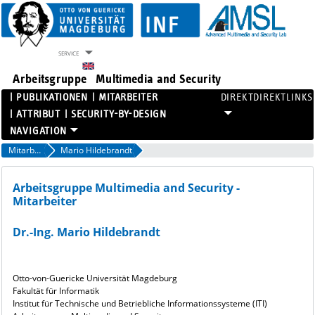
SERVICE
Arbeitsgruppe
Multimedia and Security
PUBLIKATIONEN
MITARBEITER
DIREKTLINKS
ATTRIBUT
SECURITY-BY-DESIGN
PROJEKTE
Mitarbeiter
Mario Hildebrandt
PUBLIKATIONEN
MITARBEITER
Arbeitsgruppe Multimedia and Security -
Mitarbeiter
ATTRIBUT
SECURITY-BY-DESIGN
Dr.-Ing. Mario Hildebrandt
Otto-von-Guericke Universität Magdeburg
Fakultät für Informatik
Institut für Technische und Betriebliche Informationssysteme (ITI)