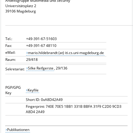
Arbeitsgruppe Multimedia und Security
Universitätsplatz 2
39106 Magdeburg
Tel.:
+49-391-67-51603
Fax:
+49-391-67 48110
eMail:
mario.hildebrandt (at) iti.cs.uni-magdeburg.de
Raum:
29/418
Silke Reifgerste
, 29/136
Sekretariat:
PGP/GPG
Keyfile
Key
Short ID: 0xA8D42A49
Fingerprint: 740E 70E5 1BB1 331B BBFA 31F9 C2D0 9CD3
A8D4 2A49
Publikationen