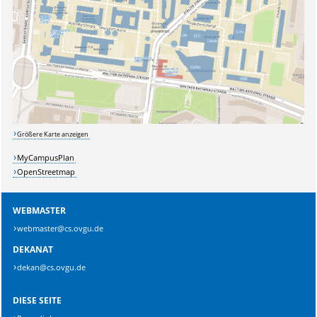
Sicherheitsabfrage:
Lösung:
Größere Karte anzeigen
MyCampusPlan
OpenStreetmap
WEBMASTER
webmaster@cs.ovgu.de
DEKANAT
dekan@cs.ovgu.de
DIESE SEITE