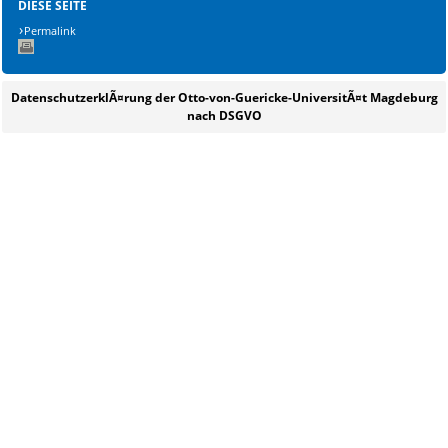
DIESE SEITE
Permalink
DatenschutzerklÃ¤rung der Otto-von-Guericke-UniversitÃ¤t Magdeburg
nach DSGVO