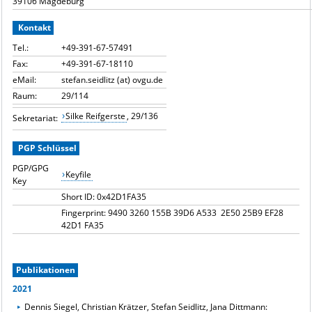
39106 Magdeburg
Kontakt
Tel.:
+49-391-67-57491
Fax:
+49-391-67-18110
eMail:
stefan.seidlitz (at) ovgu.de
Raum:
29/114
Silke Reifgerste
, 29/136
Sekretariat:
PGP Schlüssel
PGP/GPG
Keyfile
Key
Short ID: 0x42D1FA35
Fingerprint: 9490 3260 155B 39D6 A533 2E50 25B9 EF28
42D1 FA35
Publikationen
2021
Dennis Siegel, Christian Krätzer, Stefan Seidlitz, Jana Dittmann: