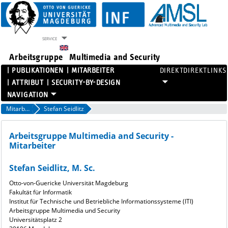
SERVICE
Arbeitsgruppe
Multimedia and Security
PUBLIKATIONEN
MITARBEITER
DIREKTLINKS
ATTRIBUT
SECURITY-BY-DESIGN
PROJEKTE
Mitarbeiter
Stefan Seidlitz
PUBLIKATIONEN
MITARBEITER
Arbeitsgruppe Multimedia and Security -
Mitarbeiter
ATTRIBUT
SECURITY-BY-DESIGN
Stefan Seidlitz, M. Sc.
Otto-von-Guericke Universität Magdeburg
Fakultät für Informatik
Institut für Technische und Betriebliche Informationssysteme (ITI)
Arbeitsgruppe Multimedia und Security
Universitätsplatz 2