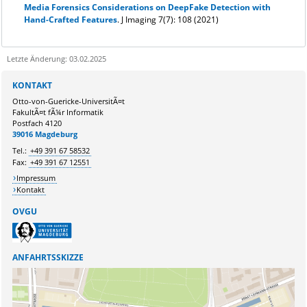
Media Forensics Considerations on DeepFake Detection with
Hand-Crafted Features
. J Imaging 7(7): 108 (2021)
Letzte Änderung: 03.02.2025
Sie kÃ¶nnen eine Nachricht versenden an:
Webmaster
KONTAKT
Ihre E-Mailadresse:
Otto-von-Guericke-UniversitÃ¤t
FakultÃ¤t fÃ¼r Informatik
Postfach 4120
Ihr Anliegen:
39016 Magdeburg
Tel.:
+49 391 67 58532
Fax:
+49 391 67 12551
Impressum
Kontakt
OVGU
ANFAHRTSSKIZZE