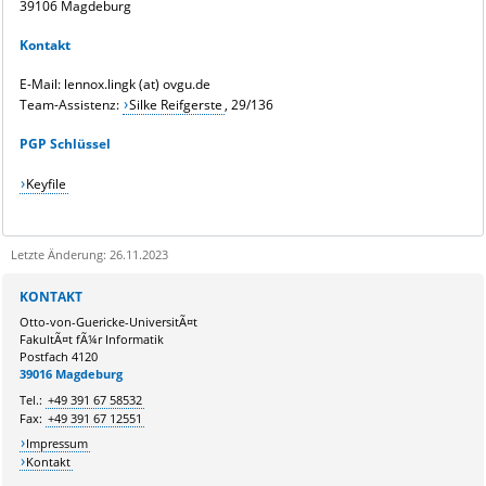
39106 Magdeburg
Kontakt
E-Mail: lennox.lingk (at) ovgu.de
Team-Assistenz:
Silke Reifgerste
, 29/136
PGP Schlüssel
Keyfile
Letzte Änderung: 26.11.2023
Sie kÃ¶nnen eine Nachricht versenden an:
Webmaster
KONTAKT
Ihre E-Mailadresse:
Otto-von-Guericke-UniversitÃ¤t
FakultÃ¤t fÃ¼r Informatik
Postfach 4120
Ihr Anliegen:
39016 Magdeburg
Tel.:
+49 391 67 58532
Fax:
+49 391 67 12551
Impressum
Kontakt