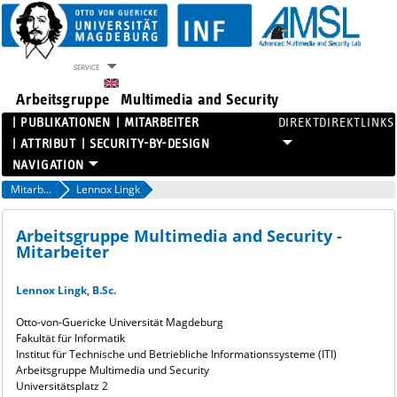
SERVICE
Arbeitsgruppe
Multimedia and Security
PUBLIKATIONEN
MITARBEITER
DIREKTLINKS
ATTRIBUT
SECURITY-BY-DESIGN
PROJEKTE
Mitarbeiter
Lennox Lingk
PUBLIKATIONEN
MITARBEITER
Arbeitsgruppe Multimedia and Security -
Mitarbeiter
ATTRIBUT
SECURITY-BY-DESIGN
Lennox Lingk, B.Sc.
Otto-von-Guericke Universität Magdeburg
Fakultät für Informatik
Institut für Technische und Betriebliche Informationssysteme (ITI)
Arbeitsgruppe Multimedia und Security
Universitätsplatz 2