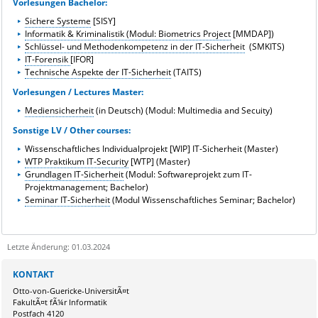
Vorlesungen Bachelor:
Sichere Systeme
[SISY]
Informatik & Kriminalistik (Modul: Biometrics Project
[MMDAP])
Schlüssel- und Methodenkompetenz in der IT-Sicherheit
(SMKITS)
IT-Forensik
[IFOR]
Technische Aspekte der IT-Sicherheit
(TAITS)
Vorlesungen / Lectures Master:
Mediensicherheit
(in Deutsch) (Modul: Multimedia and Secuity)
Sonstige LV / Other courses:
Wissenschaftliches Individualprojekt [WIP] IT-Sicherheit (Master)
WTP Praktikum IT-Security
[WTP] (Master)
Grundlagen IT-Sicherheit
(Modul:
Softwareprojekt zum IT-
Projektmanagement
; Bachelor)
Seminar IT-Sicherheit
(Modul Wissenschaftliches Seminar; Bachelor)
Letzte Änderung: 01.03.2024
Sie kÃ¶nnen eine Nachricht versenden an:
Webmaster
KONTAKT
Ihre E-Mailadresse:
Otto-von-Guericke-UniversitÃ¤t
FakultÃ¤t fÃ¼r Informatik
Postfach 4120