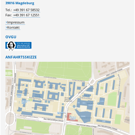
Ihr Anliegen:
39016 Magdeburg
Tel.:
+49 391 67 58532
Fax:
+49 391 67 12551
Impressum
Kontakt
OVGU
ANFAHRTSSKIZZE
Sicherheitsabfrage:
Lösung: