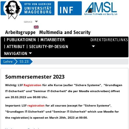
SERVICE
Arbeitsgruppe
Multimedia and Security
PUBLIKATIONEN
MITARBEITER
DIREKTLINKS
ATTRIBUT
SECURITY-BY-DESIGN
PROJEKTE
Lehre
SS 23
PUBLIKATIONEN
MITARBEITER
Sommersemester 2023
ATTRIBUT
Wichtig: LSF
Registration
für alle Kurse (außer "Sichere Systeme", "Grundlagen
SECURITY-BY-DESIGN
IT-Sicherheit" und "Seminar IT-Sicherheit" die per Moodle einschreiben) öffnet
am 20.03.2023 um 00:00 Uhr.
Important: LSF
registration
for all courses
(except for "Sichere Systeme",
"Grundlagen IT-Sicherheit" und "Seminar IT-Sicherheit" which use Moodle for
the registration)
is opened on March 20th, 2023 at 00:00.