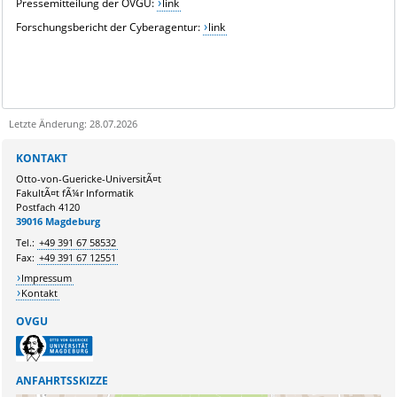
Pressemitteilung der OVGU:
link
Forschungsbericht der Cyberagentur:
link
Letzte Änderung: 28.07.2026
Sie kÃ¶nnen eine Nachricht versenden an:
Webmaster
KONTAKT
Ihre E-Mailadresse:
Otto-von-Guericke-UniversitÃ¤t
FakultÃ¤t fÃ¼r Informatik
Postfach 4120
Ihr Anliegen:
39016 Magdeburg
Tel.:
+49 391 67 58532
Fax:
+49 391 67 12551
Impressum
Kontakt
OVGU
ANFAHRTSSKIZZE