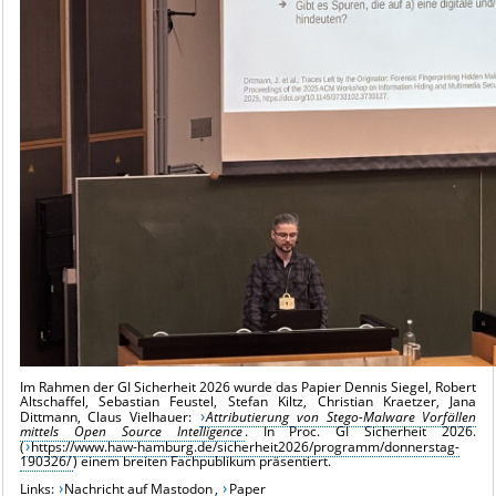
Im Rahmen der GI Sicherheit 2026 wurde das Papier Dennis Siegel, Robert
Altschaffel, Sebastian Feustel, Stefan Kiltz, Christian Kraetzer, Jana
Dittmann, Claus Vielhauer:
Attributierung von Stego-Malware Vorfällen
mittels Open Source Intelligence
. In Proc. GI Sicherheit 2026.
(
https://www.haw-hamburg.de/sicherheit2026/programm/donnerstag-
190326/
) einem breiten Fachpublikum präsentiert.
Links:
Nachricht auf Mastodon
,
Paper