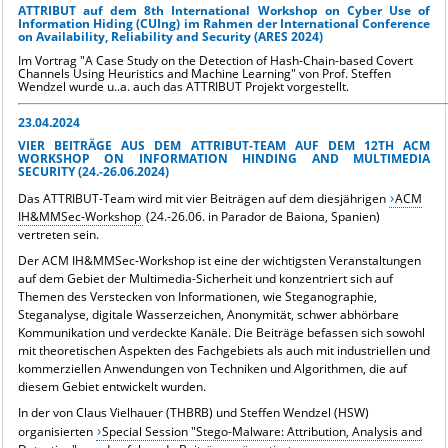
ATTRIBUT auf dem 8th International Workshop on Cyber Use of
Information Hiding (CUIng) im Rahmen der International Conference
on Availability, Reliability and Security (ARES 2024)
Im Vortrag "
A Case Study on the Detection of Hash-Chain-based Covert
Channels Using Heuristics and Machine Learning" von Prof. Steffen
Wendzel wurde u..a. auch das ATTRIBUT Projekt vorgestellt.
23.04.2024
VIER BEITRÄGE AUS DEM ATTRIBUT-TEAM AUF DEM 12TH ACM
WORKSHOP ON INFORMATION HINDING AND MULTIMEDIA
SECURITY (24.-26.06.2024)
Das ATTRIBUT-Team wird mit vier Beiträgen auf dem diesjährigen
ACM
IH&MMSec-Workshop
(24.-26.06. in Parador de Baiona, Spanien)
vertreten sein.
Der ACM IH&MMSec-Workshop ist eine der wichtigsten Veranstaltungen
auf dem Gebiet der Multimedia-Sicherheit und konzentriert sich auf
Themen des Verstecken von Informationen, wie Steganographie,
Steganalyse, digitale Wasserzeichen, Anonymität, schwer abhörbare
Kommunikation und verdeckte Kanäle. Die Beiträge befassen sich sowohl
mit theoretischen Aspekten des Fachgebiets als auch mit industriellen und
kommerziellen Anwendungen von Techniken und Algorithmen, die auf
diesem Gebiet entwickelt wurden.
In der von Claus Vielhauer (THBRB) und Steffen Wendzel (HSW)
organisierten
Special Session "Stego-Malware: Attribution, Analysis and