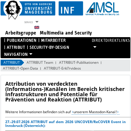
SERVICE
Arbeitsgruppe
Multimedia and Security
PUBLIKATIONEN
MITARBEITER
DIREKTLINKS
ATTRIBUT
SECURITY-BY-DESIGN
PROJEKTE
ATTRIBUT
ATTRIBUT Team
ATTRIBUT-Publikationen
ATTRIBUT-Open Data
ATTRIBUT-Erkl?rvideos
PUBLIKATIONEN
MITARBEITER
Attribution von verdeckten
ATTRIBUT
(Informations-)Kanälen im Bereich kritischer
SECURITY-BY-DESIGN
Infrastrukturen und Potentiale für
Prävention und Reaktion (ATTRIBUT)
Weitere Informationen befinden sich auf
unserem Mastodon-Kanal
!
27.-29.07.2026 ATTRIBUT auf dem 2026 UNCOVER/ReCOVER Event in
Innsbruck (Österreich):