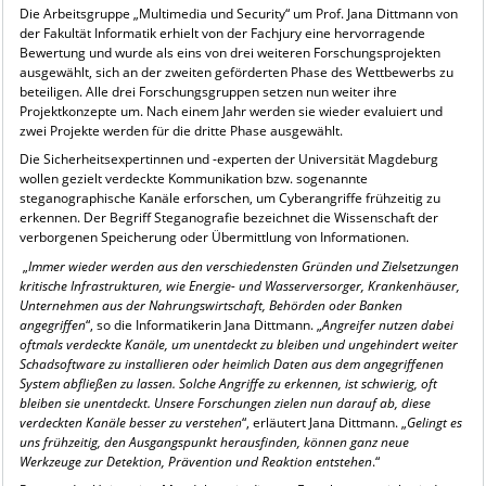
Die Arbeitsgruppe „Multimedia und Security“ um Prof. Jana Dittmann von
der Fakultät Informatik erhielt von der Fachjury eine hervorragende
Bewertung und wurde als eins von drei weiteren Forschungsprojekten
ausgewählt, sich an der zweiten geförderten Phase des Wettbewerbs zu
beteiligen. Alle drei Forschungsgruppen setzen nun weiter ihre
Projektkonzepte um. Nach einem Jahr werden sie wieder evaluiert und
zwei Projekte werden für die dritte Phase ausgewählt.
Die Sicherheitsexpertinnen und -experten der Universität Magdeburg
wollen gezielt verdeckte Kommunikation bzw. sogenannte
steganographische Kanäle erforschen, um Cyberangriffe frühzeitig zu
erkennen. Der Begriff Steganografie bezeichnet die Wissenschaft der
verborgenen Speicherung oder Übermittlung von Informationen.
„
Immer wieder werden aus den verschiedensten Gründen und Zielsetzungen
kritische Infrastrukturen, wie Energie- und Wasserversorger, Krankenhäuser,
Unternehmen aus der Nahrungswirtschaft, Behörden oder Banken
angegriffen
“, so die Informatikerin Jana Dittmann. „
Angreifer nutzen dabei
oftmals verdeckte Kanäle, um unentdeckt zu bleiben und ungehindert weiter
Schadsoftware zu installieren oder heimlich Daten aus dem angegriffenen
System abfließen zu lassen. Solche Angriffe zu erkennen, ist schwierig, oft
bleiben sie unentdeckt. Unsere Forschungen zielen nun darauf ab, diese
verdeckten Kanäle besser zu verstehen
“, erläutert Jana Dittmann. „
Gelingt es
uns frühzeitig, den Ausgangspunkt herausfinden, können ganz neue
Werkzeuge zur Detektion, Prävention und Reaktion entstehen
.“