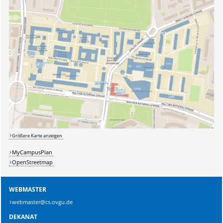
Größere Karte anzeigen
MyCampusPlan
OpenStreetmap
WEBMASTER
webmaster@cs.ovgu.de
DEKANAT