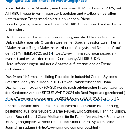
Highlights aus der aktuellen Forschungsphase
I
n den letzten drei Monaten, von Dezember 2024 bis Februar 2025, hat
ATTRIBUT neue Erkenntnisse zur Detektion und Attribution bei allen
untersuchten Trägermedien erzielen können. Diese
Forschungsergebnisse werden vom ATTRIBUT-Team weltweit wirksam
präsentiert:
Die Technische Hochschule Brandenburg und die Otto von Guericke
Universität treten als Organisatoren einer Special Session zum Thema
"Malware and Stego-Malware: Attribution, Analysis and Detection" auf
dem
auf (
https://www.ihmmsec.org/cms/special-
dem IHMMSec’25
events
) und wir werden mit der Community ATTRIBUTION
Herausforderungen und neue Ansätze auf internationaler Ebene
diskutieren.
Das Paper "
Information Hiding Detection in Industrial Control Systems -
Statistical Analysis in Modbus TCP/IP" von
Robert Altschaffel, Jana
Dittmann, Lennox Lingk (OvGU) wurde nach erfolgreicher Präsentation auf
der Konferenz von der SECURWARE 2024 als Best Paper ausgezeichnet (
https://www.iaria.org/conferences2024/AwardsSECURWARE24.html
).
Ebenfalls bekam das Team der Technischen Hochschule Brandenburg,
bestehend aus
Tom Neubert, Bjarne Peuker, Eric Schueler, Henning Ullrich,
Laura Buxhoidt und Claus Vielhauer, für Ihr Paper "
An Analysis Framework
for Steganographic Network Data in Industrial Control Systems" eine
Journal-Einladung (
http://www.iaria.org/conferences.html
).