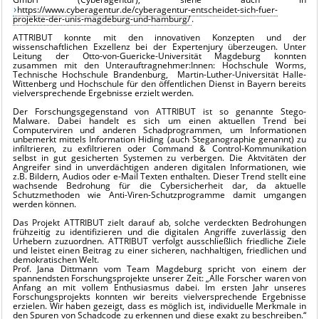
https://www.cyberagentur.de/cyberagentur-entscheidet-sich-fuer-
projekte-der-unis-magdeburg-und-hamburg/
.
ATTRIBUT konnte mit den innovativen Konzepten und der
wissenschaftlichen Exzellenz bei der Expertenjury überzeugen. Unter
Leitung der Otto-von-Guericke-Universität Magdeburg konnten
zusammen mit den Unterauftragnehmer:Innen: Hochschule Worms,
Technische Hochschule Brandenburg, Martin-Luther-Universität Halle-
Wittenberg und Hochschule für den öffentlichen Dienst in Bayern bereits
vielversprechende Ergebnisse erzielt werden.
Der Forschungsgegenstand von ATTRIBUT ist so genannte Stego-
Malware. Dabei handelt es sich um einen aktuellen Trend bei
Computerviren und anderen Schadprogrammen, um Informationen
unbemerkt mittels Information Hiding (auch Steganographie genannt) zu
infiltrieren, zu exfiltrieren oder Command & Control-Kommunikation
selbst in gut gesicherten Systemen zu verbergen. Die Aktvitäten der
Angreifer sind in unverdächtigen anderen digitalen Informationen, wie
z.B. Bildern, Audios oder e-Mail Texten enthalten. Dieser Trend stellt eine
wachsende Bedrohung für die Cybersicherheit dar, da aktuelle
Schutzmethoden wie Anti-Viren-Schutzprogramme damit umgangen
werden können.
Das Projekt ATTRIBUT zielt darauf ab, solche verdeckten Bedrohungen
frühzeitig zu identifizieren und die digitalen Angriffe zuverlässig den
Urhebern zuzuordnen. ATTRIBUT verfolgt ausschließlich friedliche Ziele
und leistet einen Beitrag zu einer sicheren, nachhaltigen, friedlichen und
demokratischen Welt.
Prof. Jana Dittmann vom Team Magdeburg spricht von einem der
spannendsten Forschungsprojekte unserer Zeit: „Alle Forscher waren von
Anfang an mit vollem Enthusiasmus dabei. Im ersten Jahr unseres
Forschungsprojekts konnten wir bereits vielversprechende Ergebnisse
erzielen. Wir haben gezeigt, dass es möglich ist, individuelle Merkmale in
den Spuren von Schadcode zu erkennen und diese exakt zu beschreiben.“