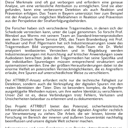
Diese Merkmale sind oft gut verborgen und erfordern eine genaue
Analyse, um eine verlässliche Attribution zu ermöglichen. Sind sie aber
gefunden, kann eine verbesserte Detektion als auch Reaktion und
Prävention erfolgen. Das Team in Bayern unterstützt hier zum Beispiel
mit der Analyse von möglichen Maßnahmen in Reaktion und Prävention
aus der Perspektive der Strafverfolgungsbehörden.
Die Forscher haben sich verschiedene Trägermedien, in denen sich der
Schadcode verstecken kann, unter die Lupe genommen. So forscht Prof.
Wendzel aus Worms mit seinem Team an Standard-Internetprotokollen
wie dem Domain Name Service DNS, das Team Brandenburg mit Prof.
Vielhauer und Prof. Pilgermann hat sich Industriesteuerungen sowie das
Trägermedium Bild vorgenommen, das Halle-Team mit Dr. Wefel
analysiert textbasiertes Verstecken und in Magdeburg werden
Industriesteuerungen mit Ausrichtung auf kritischer Anwendungen sowie
Audiodaten betrachtet. Jedes der Trägermedien hat seine Spezifika und
die individuellen Spurenlagen müssen entsprechend strukturiert und
systematisiert werden. Eine der größten Herausforderungen dabei ist die
enorme Vielfalt an potenziellen Versteckmöglichkeiten, die es Angreifern
erlaubt, ihre Spuren auf unterschiedlichste Weise zu verschleiern.
Der ATTRIBUT-Ansatz erfordert nicht nur die technische Fähigkeit zur
Detektion, sondern auch die Verknüpfung der digitalen Spuren mit den
realen Identitäten der Täter. Dies ist besonders komplex, da Angreifer
ausgeklügelte Methoden nutzen, um ihre wahre Identität zu verschleiern.
Unser Ziel ist es, diese Verbindungen trotz Fehlern, Verlusten und
Unsicherheiten belastbar zu erkennen und zu dokumentieren.
Das Projekt ATTRIBUT bietet das Potenzial, sicherheitskritische
Infrastrukturen besser zu schützen und die digitalen Angreifer rechtlich
zur Verantwortung zu ziehen. Die Arbeit, die wir leisten, könnte die
Forschung im Bereich der inneren und äußeren Souveränität nachhaltig
beeinflussen und unsere digitale Welt sicherer machen.