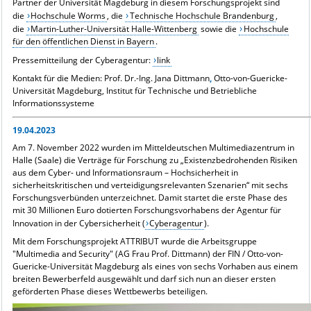
Partner der Universität Magdeburg in diesem Forschungsprojekt sind
die
Hochschule Worms
, die
Technische Hochschule Brandenburg
,
die
Martin-Luther-Universität Halle-Wittenberg
sowie die
Hochschule
für den öffentlichen Dienst in Bayern
.
Pressemitteilung der Cyberagentur:
link
Kontakt für die Medien:
Prof. Dr.-Ing. Jana Dittmann
,
Otto-von-Guericke-
Universität Magdeburg, Institut für Technische und Betriebliche
Informationssysteme
19.04.2023
Am 7. November 2022 wurden im Mitteldeutschen Multimediazentrum in
Halle (Saale) die Verträge für Forschung zu „Existenzbedrohenden Risiken
aus dem Cyber- und Informationsraum – Hochsicherheit in
sicherheitskritischen und verteidigungsrelevanten Szenarien“ mit sechs
Forschungsverbünden unterzeichnet. Damit startet die erste Phase des
mit 30 Millionen Euro dotierten Forschungsvorhabens der Agentur für
Innovation in der Cybersicherheit (
Cyberagentur
).
Mit dem Forschungsprojekt ATTRIBUT wurde die Arbeitsgruppe
"Multimedia and Security" (AG Frau Prof. Dittmann) der FIN / Otto-von-
Guericke-Universität Magdeburg als eines von sechs Vorhaben aus einem
breiten Bewerberfeld ausgewählt und darf sich nun an dieser ersten
geförderten Phase dieses Wettbewerbs beteiligen.