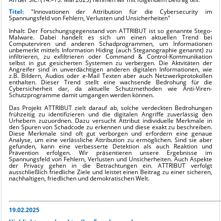
Titel:
"Innovationen der Attribution für die Cybersecurity im
Spannungsfeld von Fehlern, Verlusten und Unsicherheiten"
Inhalt: Der Forschungsgegenstand von ATTRIBUT ist so genannte Stego-
Malware. Dabei handelt es sich um einen aktuellen Trend bei
Computerviren und anderen Schadprogrammen, um Informationen
unbemerkt mittels Information Hiding (auch Steganographie genannt) zu
infiltrieren, zu exfiltrieren oder Command & Control-Kommunikation
selbst in gut gesicherten Systemen zu verbergen. Die Aktvitäten der
Angreifer sind in unverdächtigen anderen digitalen Informationen, wie
z.B. Bildern, Audios oder e-Mail Texten aber auch Netzwerkprotokollen
enthalten. Dieser Trend stellt eine wachsende Bedrohung für die
Cybersicherheit dar, da aktuelle Schutzmethoden wie Anti-Viren-
Schutzprogramme damit umgangen werden können.
Das Projekt ATTRIBUT zielt darauf ab, solche verdeckten Bedrohungen
frühzeitig zu identifizieren und die digitalen Angriffe zuverlässig den
Urhebern zuzuordnen. Dazu versucht Attribut individuelle Merkmale in
den Spuren von Schadcode zu erkennen und diese exakt zu beschreiben.
Diese Merkmale sind oft gut verborgen und erfordern eine genaue
Analyse, um eine verlässliche Attribution zu ermöglichen. Sind sie aber
gefunden, kann eine verbesserte Detektion als auch Reaktion und
Prävention erfolgen. Wir präsentieren unsere Ergebnisse im
Spannungsfeld von Fehlern, Verlusten und Unsicherheiten. Auch Aspekte
der Privacy gehen in die Betrachtungen ein. ATTRIBUT verfolgt
ausschließlich friedliche Ziele und leistet einen Beitrag zu einer sicheren,
nachhaltigen, friedlichen und demokratischen Welt.
19.02.2025