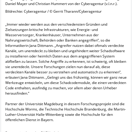
Daniel Mayer und Christian Hummert von der Cyberagentur (v.l.n.r.).
Bildrechte: Cyberagentur / © Gerrit Tharann/Cyberagentur
„Immer wieder werden aus den verschiedensten Gründen und
Zielsetzungen kritische Infrastrukturen, wie Energie- und
Wasserversorger, Krankenhäuser, Unternehmen aus der
Nahrungswirtschaft, Behörden oder Banken angegriffen“, so die
Informatikerin Jana Dittmann. „Angreifer nutzen dabei oftmals verdeckte
Kanäle, um unentdeckt zu bleiben und ungehindert weiter Schadsoftware
zu installieren oder heimlich Daten aus dem angegriffenen System
abfließen zu lassen. Solche Angriffe zu erkennen, ist schwierig, oft bleiben
sie unentdeckt. Unsere Forschungen zielen nun darauf ab, diese
verdeckten Kanäle besser zu verstehen und automatisch zu erkennen“,
erläutert Jana Dittmann. „Gelingt uns das frühzeitig, können wir ganz neue
Werkzeuge entwickeln, um diese Schadcodemodule, die einen verdeckten
Code enthalten, ausfindig zu machen, vor allem aber deren Urheber
herausfinden.“
Partner der Universität Magdeburg in diesem Forschungsprojekt sind die
Hochschule Worms, die Technische Hochschule Brandenburg, die Martin-
Luther-Universität Halle-Wittenberg sowie die Hochschule für den
öffentlichen Dienst in Bayern.