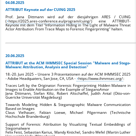
04.08.2025
ATTRIBUT Keynote auf der CUING 2025
Prof. Jana Dittmann wird auf der diesjährigen ARES / CUING
(
https://2025.ares-conference.eu/program/cuing/
) eine ATTRIBUT-
Keynote mit dem Titel "Information Hiding in The Light of Malware Threat
Actor Attribution: From Trace Maps to Forensic Fingerprinting" halten.
20.06.2025
ATTRIBUT at the ACM IHMMSEC Special Session "Malware and Stego-
Malware: Attribution, Analysis and Detection"
18.-20. Juni 2025 – Unsere 3 Präsentationen auf der ACM IHMMSEC 2025 
- 
Adobe Headquaters, San Jose, CA, USA - 
https://www.ihmmsec.org/
:
Traces Left by the Originator: Forensic Fingerprinting Hidden Malware in 
Images 
to Enable Attribution on the Example of SteganoAmor
Jana Dittmann, Stefan Kiltz, Robert Altschaffel, Judith Antal 
(Otto-von-
Guericke Universität Magdeburg)
Towards Modeling Hidden & Steganographic Malware Communication 
Based on Images 
Claus Vielhauer, Fabian Loewe, Michael Pilgermann 
(Technische 
Hochschule Brandenburg)
Support of Forensic Attribution by Visualizing Textual Embeddings of 
Stegomalware
Felix Feist, Sebastian Karius, Mandy Knöchel, Sandro Wefel (Martin Luther 