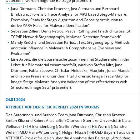
Detection"
werden folgende Beiträge präsentiert:
Jana Dittmann, Christian Kraetzer, Jost Alemann und Bernhard
Birnbaum, „Forensic Trace Analysis for MP3 based Stego-Malware:
Exemplary Study for Stego-Algorithm and Capacity Attribution to
derive YARA Rules for Malware Identification“
Sebastian Zillien, Denis Petrov, Pascal Ruffing und Friedrich Gross, „A
TCP/IP Network Steganography Malware Detection Framework“
Mandy Knöchel und Sebastian Karius, „Text Steganography Methods
and their Influence in Malware: A Comprehensive Overview and
Evaluation“
Eine Arbeit, die die Spurensuche zusammen mit Studierenden in der
Lehre für Bildmaterial zusammenfaßt, wird von Stefan Kiltz, Jana
Dittmann, Fabian Loewe, Christian Heidecke, Max John, Jonas Maedel
and Fabian Preissler unter dem Titel „Forensic Image Trace Map for
Image-Stego-Malware Analysis: Validation of the effectiveness with
Structured Image Sets“ präsentiert.
24.01.2024
ATTRIBUT AUF DER GI SICHERHEIT 2024 IN WORMS
Das Autorinnen- und Autoren-Team Jana Dittmann, Christian Krätzer,
Stefan Kiltz und Robert Altschaffel (Otto-von-Guericke-Universität); Claus
Vielhauer (
TH Brandenburg
); Steffen Wendzel (
HS Worms
); Sandro
Wefel (
MLU Halle-Wittenberg
); Holger Nitsch (
HFOED Bayern
) aus dem
ATTRIBUT-Projekt freut sich über die Annahme des Beitrags „
Attribution