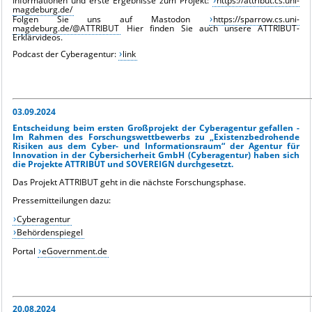
Informationen und erste Ergebnisse zum Projekt:
https://attribut.cs.uni-
magdeburg.de/
Folgen Sie uns auf Mastodon
https://sparrow.cs.uni-
magdeburg.de/@ATTRIBUT
Hier finden Sie auch unsere ATTRIBUT-
Erklärvideos.
Podcast der Cyberagentur:
link
03.09.2024
Entscheidung beim ersten Großprojekt der Cyberagentur gefallen -
Im Rahmen des Forschungswettbewerbs zu „Existenzbedrohende
Risiken aus dem Cyber- und Informationsraum“ der Agentur für
Innovation in der Cybersicherheit GmbH (Cyberagentur) haben sich
die Projekte ATTRIBUT und SOVEREIGN durchgesetzt.
Das Projekt ATTRIBUT geht in die nächste Forschungsphase.
Pressemitteilungen dazu:
Cyberagentur
Behördenspiegel
Portal
eGovernment.de
20.08.2024