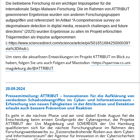
Die betriebene Forschung ist ein wichtiger Impulsgeber für die
internationale Setgo-Malware-Forschung. Die im Rahmen von ATTRIBUT
gewonnenen Ergebnisse wurden von anderen Forschungsgruppen
aufgegriffen und referenziert: Im Artikel "
A comprehensive survey on
stegomalware detection in digital media, research challenges and future
directions" (2025) wurden Ergebnisse zu allen im Projekt erforschten
Trägermedien als Impulse aufgenommen
(
https://www.sciencedirect.com/science/article/pii/S0165168425000039?
).
via%3Dihub
Um stets die aktuellsten Entwicklungen im Projekt ATTRIBUT im Blick zu
haben, folgen Sie uns auch Folgen auf Mastodon
https://sparrow.cs.uni-
magdeburg.de/@ATTRIBUT
20.09.2024
Pressemitteilung: ATTRIBUT – Innovationen für die Aufklärung von
verdeckten Schadcodeangriffen im Cyber- und Informationsraum –
Erforschung von neuen Fähigkeiten in der Attribution und Detektion
erlaubt auch bessere Prävention und Reaktion
Es geht in die nächste Phase und wir sind dabei! Ende August fiel die
Entscheidung beim ersten Großprojekt der Cyberagentur, die Projekte
ATTRIBUT der Uni Magdeburg und SOVEREIGN der Uni Hamburg
qualifizierten sich für die nächste Forschungsphase im Rahmen des
Forschungswettbewerbs zu „Existenzbedrohende Risiken aus dem Cyber-
und Informationsraum“ der Agentur für Innovation in der Cybersicherheit
GmbH (Cyberagentur), siehe auch in