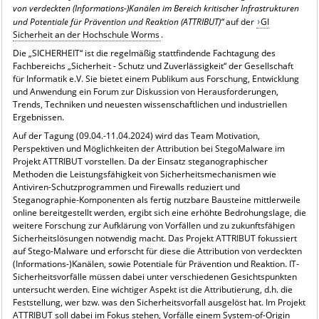
von verdeckten (Informations-)Kanälen im Bereich kritischer Infrastrukturen
und Potentiale für Prävention und Reaktion (ATTRIBUT)“
auf der
GI
Sicherheit an der Hochschule Worms
.
Die „SICHERHEIT“ ist die regelmäßig stattfindende Fachtagung des
Fachbereichs „Sicherheit - Schutz und Zuverlässigkeit“ der Gesellschaft
für Informatik e.V. Sie bietet einem Publikum aus Forschung, Entwicklung
und Anwendung ein Forum zur Diskussion von Herausforderungen,
Trends, Techniken und neuesten wissenschaftlichen und industriellen
Ergebnissen.
Auf der Tagung (09.04.-11.04.2024) wird das Team Motivation,
Perspektiven und Möglichkeiten der Attribution bei StegoMalware im
Projekt ATTRIBUT vorstellen. Da der Einsatz steganographischer
Methoden die Leistungsfähigkeit von Sicherheitsmechanismen wie
Antiviren-Schutzprogrammen und Firewalls reduziert und
Steganographie-Komponenten als fertig nutzbare Bausteine mittlerweile
online bereitgestellt werden, ergibt sich eine erhöhte Bedrohungslage, die
weitere Forschung zur Aufklärung von Vorfällen und zu zukunftsfähigen
Sicherheitslösungen notwendig macht. Das Projekt ATTRIBUT fokussiert
auf Stego-Malware und erforscht für diese die Attribution von verdeckten
(Informations-)Kanälen, sowie Potentiale für Prävention und Reaktion. IT-
Sicherheitsvorfälle müssen dabei unter verschiedenen Gesichtspunkten
untersucht werden. Eine wichtiger Aspekt ist die Attributierung, d.h. die
Feststellung, wer bzw. was den Sicherheitsvorfall ausgelöst hat. Im Projekt
ATTRIBUT soll dabei im Fokus stehen, Vorfälle einem System-of-Origin