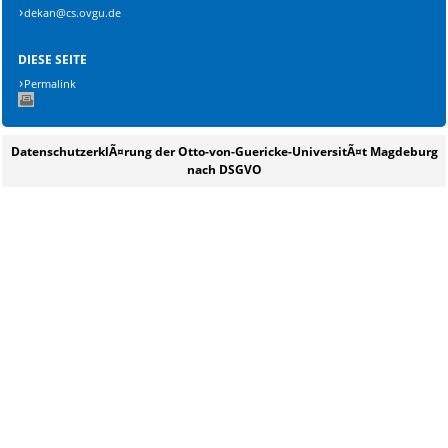
dekan@cs.ovgu.de
DIESE SEITE
Permalink
DatenschutzerklÃ¤rung der Otto-von-Guericke-UniversitÃ¤t Magdeburg
nach DSGVO